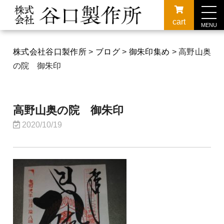
cart
MENU
株式会社谷口製作所
>
ブログ
>
御朱印集め
>
高野山奥
の院 御朱印
高野山奥の院 御朱印
2020/10/19