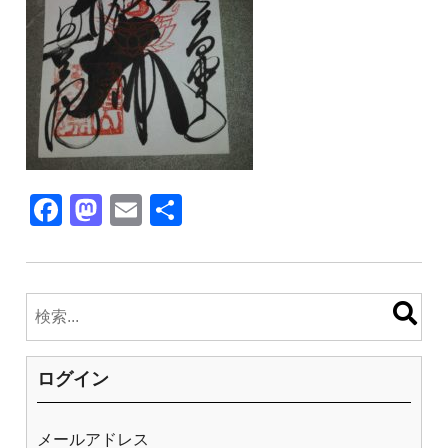
F
M
E
共
a
a
m
有
c
st
ail
e
o
b
d
o
o
ログイン
o
n
k
メールアドレス