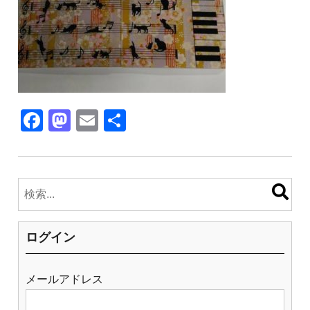
F
M
E
共
a
a
m
有
c
st
ail
e
o
b
d
o
o
ログイン
o
n
k
メールアドレス