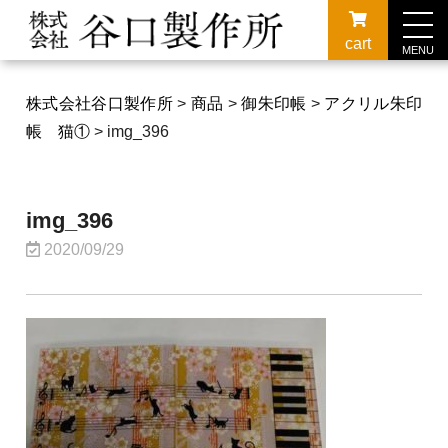
cart
MENU
株式会社谷口製作所
>
商品
>
御朱印帳
>
アクリル朱印
帳 猫①
>
img_396
img_396
2020/09/29