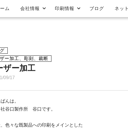
ーム
会社情報
印刷情報
ブログ
ネッ
会社概要
木登り器 のぼっ太郎の
お問い合わせ
印刷方法と特徴
オリジナルプリント
ステッカー・カッティ
値段設定
過去の印刷ギャラリー
商品一
特定商
プライ
ご紹介
ング
表記
グ
ザー加工、彫刻、裁断
ーザー加工
1/09/17
ばんは。
会社谷口製作所 谷口です。
、色々な既製品への印刷をメインとした