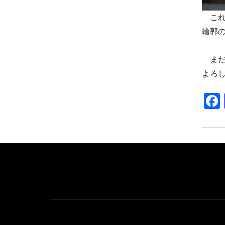
これ
輪郭
まだ
よろ