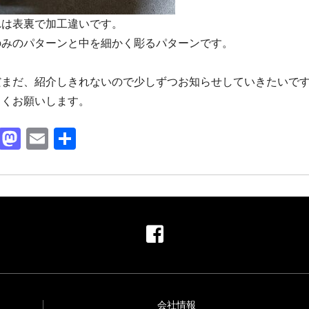
は表裏で加工違いです。
のみのパターンと中を細かく彫るパターンです。
まだ、紹介しきれないので少しずつお知らせしていきたいで
しくお願いします。
F
M
E
共
a
a
m
有
c
st
ail
e
o
b
d
o
o
o
n
k
会社情報