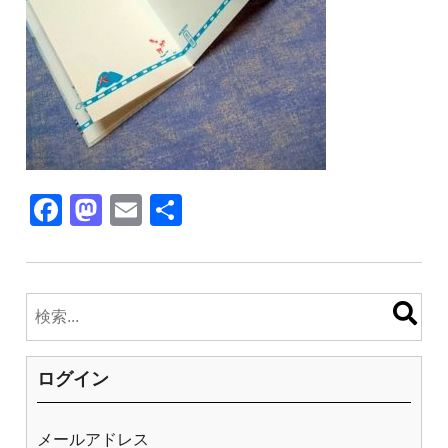
F
M
E
共
a
a
m
有
c
st
ail
e
o
b
d
o
o
ログイン
o
n
k
メールアドレス