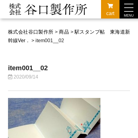
cart
MENU
株式会社谷口製作所
>
商品
>
駅スタンプ帖 東海道新
幹線Ver．
>
item001__02
item001__02
2020/09/14